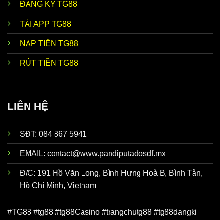
ĐĂNG KÝ TG88
TẢI APP TG88
NẠP TIỀN TG88
RÚT TIỀN TG88
LIÊN HỆ
SĐT:
084 867 5941
EMAIL:
contact@www.pandiputadosdf.mx
Đ/C:
191 Hồ Văn Long, Bình Hưng Hoà B, Bình Tân,
Hồ Chí Minh, Vietnam
#TG88 #tg88 #tg88Casino #trangchutg88 #tg88dangki