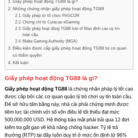
Giấy phép hoạt động TG88 là gì?
Những chứng nhận giấy phép hoạt động TG88
Giấy phép từ tổ chức PAGCOR
Chứng chỉ từ Curacao eGaming
Giấy phép hoạt động TG88 Isle of Man đỉnh cao uy tín
toàn cầu
Malta Gaming Authority (MGA)
Điều kiện được cấp giấy phép hoạt động TG88 từ cơ quan
có thẩm quyền
Kết luận
Giấy phép hoạt động TG88 là gì?
Giấy phép hoạt động TG88
là chứng nhận pháp lý tối cao
được cấp bởi các cơ quan quản lý trò chơi uy tín toàn cầu.
Để sở hữu tấm bằng này, nhà cái phải chứng minh được
tiềm lực tài chính với số vốn điều lệ tối thiểu đạt mức
500.000.000 USD. Hệ thống bảo mật phải trải qua 12 đợt
kiểm tra gắt gao về khả năng chống hacker. Tỷ lệ trả
thưởng (RTP) tại đây luôn duy trì ở mức ổn định từ 96%