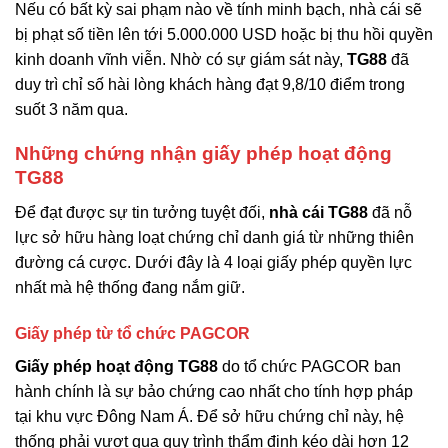
Nếu có bất kỳ sai phạm nào về tính minh bạch, nhà cái sẽ
bị phạt số tiền lên tới 5.000.000 USD hoặc bị thu hồi quyền
kinh doanh vĩnh viễn. Nhờ có sự giám sát này,
TG88
đã
duy trì chỉ số hài lòng khách hàng đạt 9,8/10 điểm trong
suốt 3 năm qua.
Những chứng nhận giấy phép hoạt động
TG88
Để đạt được sự tin tưởng tuyệt đối,
nhà cái TG88
đã nỗ
lực sở hữu hàng loạt chứng chỉ danh giá từ những thiên
đường cá cược. Dưới đây là 4 loại giấy phép quyền lực
nhất mà hệ thống đang nắm giữ.
Giấy phép từ tổ chức PAGCOR
Giấy phép hoạt động TG88
do tổ chức PAGCOR ban
hành chính là sự bảo chứng cao nhất cho tính hợp pháp
tại khu vực Đông Nam Á. Để sở hữu chứng chỉ này, hệ
thống phải vượt qua quy trình thẩm định kéo dài hơn 12