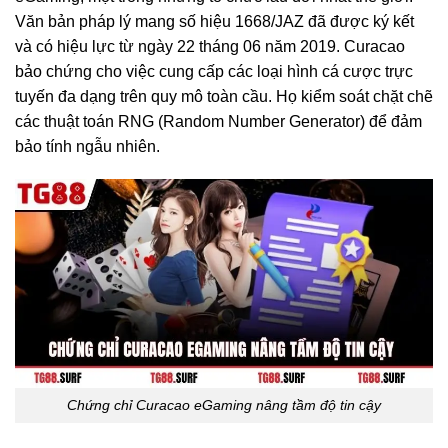
Văn bản pháp lý mang số hiệu 1668/JAZ đã được ký kết
và có hiệu lực từ ngày 22 tháng 06 năm 2019. Curacao
bảo chứng cho việc cung cấp các loại hình cá cược trực
tuyến đa dạng trên quy mô toàn cầu. Họ kiểm soát chặt chẽ
các thuật toán RNG (Random Number Generator) để đảm
bảo tính ngẫu nhiên.
Chứng chỉ Curacao eGaming nâng tầm độ tin cậy