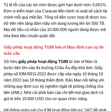
Tỷ lệ lỗi của các trò chơi được giới hạn dưới mức 0,001%.
Đơn vị kiểm toán của Curacao tiến hành rà soát sổ sách tài
chính mỗi quý một lần. Tổng số tiền cược hợp lệ được lưu
trữ trên nền tảng đám mây với dung lượng lên tới 500 TB.
Mọi dữ liệu cá nhân của 10.000.000 người dùng được mã
hóa theo tiêu chuẩn quân đội.
Giấy phép hoạt động TG88 Isle of Man đỉnh cao uy tín
toàn cầu
Sở hữu
giấy phép hoạt động TG88
từ Isle of Man là
bước tiến lớn vào thị trường Châu Âu đầy khó tính. Giấy
phép số IOM-REG-2022 được cấp vào ngày 10 tháng 10
năm 2022 sau 18 tháng thẩm định. Đảo Man nổi tiếng với
những quy định cực kỳ nghiêm ngặt về phòng chống rửa
tiền (AML). Nhà cái phải báo cáo chi tiết mọi giao dịch có
giá trị trên 10.000 USD cho cơ quan chức năng.
Hệ thống giám sát của IOM hoạt động liên tục 24/7 để phát