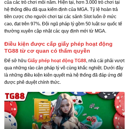
của các trò chơi mỗi năm. Hiện tại, hơn 3.000 trò chơi tại
hệ thống đều đã qua kiểm định của MGA. Tỷ lệ hoàn trả
tiền cược cho người chơi tại các sảnh Slot luôn ở mức
cao, đạt trên 97%. Đội ngũ pháp lý gồm 50 luật sư quốc tế
thường xuyên cập nhật các quy định mới từ MGA.
Điều kiện được cấp giấy phép hoạt động
TG88 từ cơ quan có thẩm quyền
Để sở hữu
Giấy phép hoạt động TG88
, nhà cái phải vượt
qua những rào cản pháp lý vô cùng khắc nghiệt. Dưới đây
là những điều kiện kiên quyết mà hệ thống đã đáp ứng để
được phê duyệt chính thức.