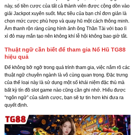
này, số tiền cược của tất cả thành viên được cộng dồn vào
giải Jackpot xuyên suốt. Mục tiêu của bạn chỉ đơn giản là
chọn mức cược phù hợp và quay hũ một cách thông minh.
Âm thanh rộn ràng cùng hình ảnh ông Thần Tài với bao lì
xì đỏ may mắn tạo nên không khí lễ hội không bao giờ tắt.
Thuật ngữ cần biết để tham gia Nổ Hũ TG88
hiệu quả
Để không bỡ ngỡ trong quá trình tham gia, việc nắm rõ các
thuật ngữ chuyên ngành là vô cùng quan trọng. Đặc trưng
của thể loại này là sử dụng một số khái niệm đặc thù mà
bất kỳ tín đồ slot game nào cũng cần ghi nhớ. Hiểu được
“ngôn ngữ” của sảnh cược, bạn sẽ tự tin hơn khi đưa ra
quyết định.