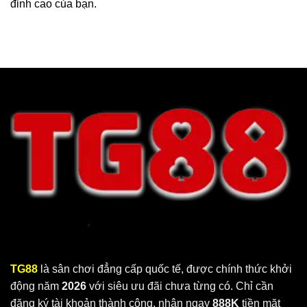
đỉnh cao của bạn.
TG88
là sân chơi đẳng cấp quốc tế, được chính thức khởi
động năm
2026
với siêu ưu đãi chưa từng có. Chỉ cần
đăng ký tài khoản thành công, nhận ngay
888K
tiền mặt