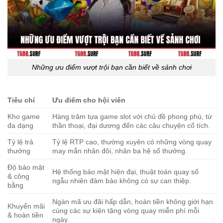
Những ưu điểm vượt trội bạn cần biết về sảnh chơi
Tiêu chí
Ưu điểm cho hội viên
Kho game
Hàng trăm tựa game slot với chủ đề phong phú, từ
đa dạng
thần thoại, đại dương đến các câu chuyện cổ tích.
Tỷ lệ trả
Tỷ lệ RTP cao, thường xuyên có những vòng quay
thưởng
may mắn nhân đôi, nhân ba hệ số thưởng.
Độ bảo mật
Hệ thống bảo mật hiện đại, thuật toán quay số
& công
ngẫu nhiên đảm bảo không có sự can thiệp.
bằng
Ngàn mã ưu đãi hấp dẫn, hoàn tiền không giới hạn
Khuyến mãi
cùng các sự kiện tặng vòng quay miễn phí mỗi
& hoàn tiền
ngày.