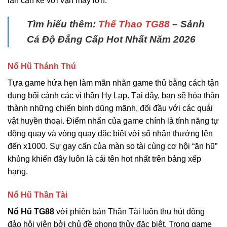
lần cận kề với vận may lớn.
Tìm hiểu thêm:
Thể Thao TG88
– Sảnh
Cá Độ Đẳng Cấp Hot Nhất Năm 2026
Nổ Hũ Thánh Thú
Tựa game hứa hẹn làm mãn nhãn game thủ bằng cách tận
dụng bối cảnh các vị thần Hy Lạp. Tại đây, bạn sẽ hóa thân
thành những chiến binh dũng mãnh, đối đầu với các quái
vật huyền thoại. Điểm nhấn của game chính là tính năng tự
động quay và vòng quay đặc biệt với số nhân thưởng lên
đến x1000. Sự gay cấn của màn so tài cùng cơ hội “ăn hũ”
khủng khiến đây luôn là cái tên hot nhất trên bảng xếp
hạng.
Nổ Hũ Thần Tài
Nổ Hũ TG88
với phiên bản Thần Tài luôn thu hút đông
đảo hội viên bởi chủ đề phong thủy đặc biệt. Trong game