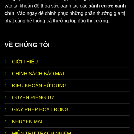
vào tài khoản để thỏa sức oanh tạc các
sảnh cược xanh
chín
. Vào ngay để chinh phục những phần thưởng giá trị
nhất cùng hệ thống trả thưởng top đầu thị trường.
VỀ CHÚNG TÔI
GIỚI THIỆU
CHÍNH SÁCH BẢO MẬT
ĐIỀU KHOẢN SỬ DỤNG
QUYỀN RIÊNG TƯ
GIẤY PHÉP HOẠT ĐỘNG
KHUYẾN MÃI
MIỄN TRỪ TRÁCH NHIỆM