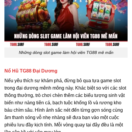
Những dòng slot game làm hội viên TG88 mê mẩn
Nổ Hũ TG88 Đại Dương
Nếu yêu thích sự khám phá, đừng bỏ qua tựa game slot
trong đại dương mênh mông này. Khác biệt so với các slot
thông thường, trò chơi chèn thêm các biểu tượng sinh vật
biển như nàng tiên cá, bạch tuộc khổng lồ và rương kho
báu chìm sâu. Hình ảnh sắc nét đến từng gợn sóng cùng
âm thanh sóng vỗ nhẹ nhàng sẽ đưa bạn vào một cuộc
phiêu lưu đầy kịch tính. Mỗi vòng quay tại đây đều là một