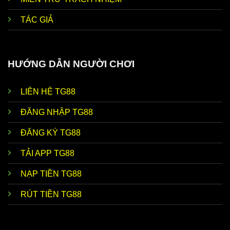
TÁC GIẢ
HƯỚNG DẪN NGƯỜI CHƠI
LIÊN HỆ TG88
ĐĂNG NHẬP TG88
ĐĂNG KÝ TG88
TẢI APP TG88
NẠP TIỀN TG88
RÚT TIỀN TG88