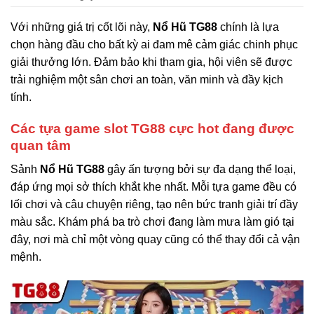
Với những giá trị cốt lõi này,
Nổ Hũ TG88
chính là lựa
chọn hàng đầu cho bất kỳ ai đam mê cảm giác chinh phục
giải thưởng lớn. Đảm bảo khi tham gia, hội viên sẽ được
trải nghiệm một sân chơi an toàn, văn minh và đầy kịch
tính.
Các tựa game slot TG88 cực hot đang được
quan tâm
Sảnh
Nổ Hũ TG88
gây ấn tượng bởi sự đa dạng thể loại,
đáp ứng mọi sở thích khắt khe nhất. Mỗi tựa game đều có
lối chơi và câu chuyện riêng, tạo nên bức tranh giải trí đầy
màu sắc. Khám phá ba trò chơi đang làm mưa làm gió tại
đây, nơi mà chỉ một vòng quay cũng có thể thay đổi cả vận
mệnh.