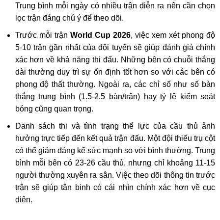
Trung bình mỗi ngày có nhiều trận diễn ra nên cần chọn
lọc trận đáng chú ý để theo dõi.
Trước mỗi trận
World Cup 2026
, việc xem xét phong độ
5-10 trận gần nhất của đội tuyển sẽ giúp đánh giá chính
xác hơn về khả năng thi đấu. Những bên có chuỗi thắng
dài thường duy trì sự ổn định tốt hơn so với các bên có
phong độ thất thường. Ngoài ra, các chỉ số như số bàn
thắng trung bình (1.5-2.5 bàn/trận) hay tỷ lệ kiểm soát
bóng cũng quan trọng.
Danh sách thi và tình trạng thể lực của cầu thủ ảnh
hưởng trực tiếp đến kết quả trận đấu. Một đội thiếu trụ cột
có thể giảm đáng kể sức mạnh so với bình thường. Trung
bình mỗi bên có 23-26 cầu thủ, nhưng chỉ khoảng 11-15
người thường xuyên ra sân. Việc theo dõi thông tin trước
trận sẽ giúp tân binh có cái nhìn chính xác hơn về cục
diện.