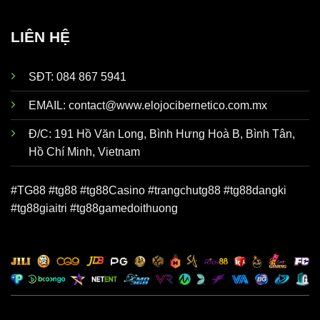
LIÊN HỆ
SĐT:
084 867 5941
EMAIL:
contact@www.elojocibernetico.com.mx
Đ/C:
191 Hồ Văn Long, Bình Hưng Hoà B, Bình Tân,
Hồ Chí Minh, Vietnam
#TG88 #tg88 #tg88Casino #trangchutg88 #tg88dangki
#tg88giaitri #tg88gamedoithuong