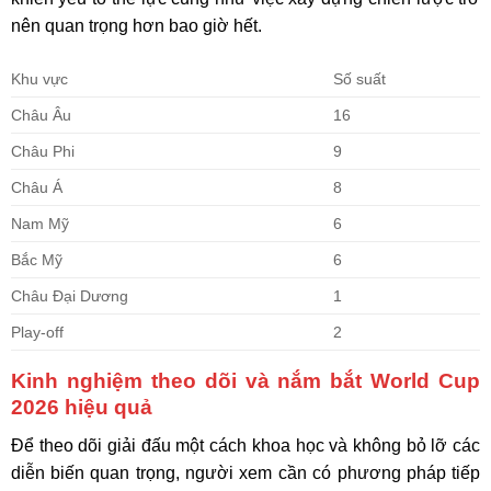
nên quan trọng hơn bao giờ hết.
Khu vực
Số suất
Châu Âu
16
Châu Phi
9
Châu Á
8
Nam Mỹ
6
Bắc Mỹ
6
Châu Đại Dương
1
Play-off
2
Kinh nghiệm theo dõi và nắm bắt World Cup
2026 hiệu quả
Để theo dõi giải đấu một cách khoa học và không bỏ lỡ các
diễn biến quan trọng, người xem cần có phương pháp tiếp