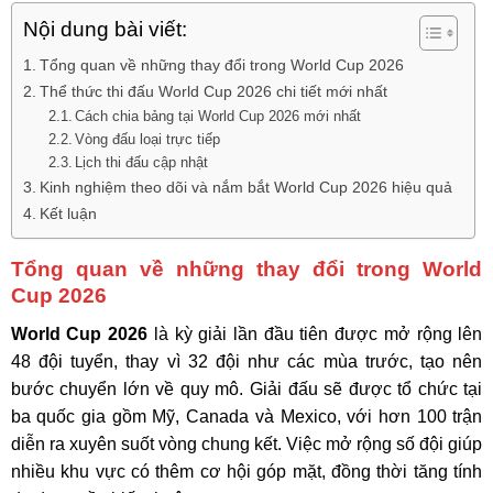
Nội dung bài viết:
Tổng quan về những thay đổi trong World Cup 2026
Thể thức thi đấu World Cup 2026 chi tiết mới nhất
Cách chia bảng tại World Cup 2026 mới nhất
Vòng đấu loại trực tiếp
Lịch thi đấu cập nhật
Kinh nghiệm theo dõi và nắm bắt World Cup 2026 hiệu quả
Kết luận
Tổng quan về những thay đổi trong World
Cup 2026
World Cup 2026
là kỳ giải lần đầu tiên được mở rộng lên
48 đội tuyển, thay vì 32 đội như các mùa trước, tạo nên
bước chuyển lớn về quy mô. Giải đấu sẽ được tổ chức tại
ba quốc gia gồm Mỹ, Canada và Mexico, với hơn 100 trận
diễn ra xuyên suốt vòng chung kết. Việc mở rộng số đội giúp
nhiều khu vực có thêm cơ hội góp mặt, đồng thời tăng tính