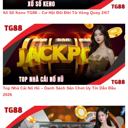
Xổ Số Keno TG88 – Cơ Hội Đổi Đời Từ Vòng Quay 24/7
Top Nhà Cái Nổ Hũ – Danh Sách Sân Chơi Uy Tín Dẫn Đầu
2026