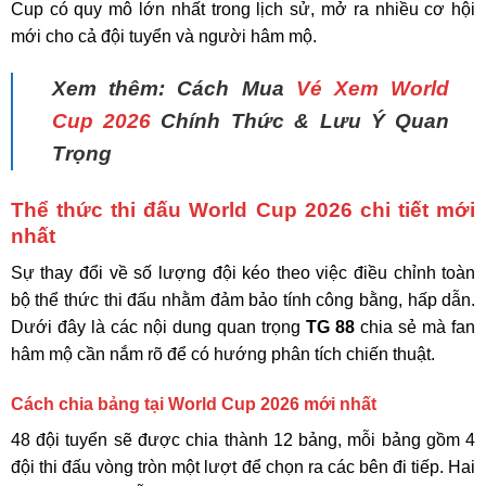
Cup có quy mô lớn nhất trong lịch sử, mở ra nhiều cơ hội
mới cho cả đội tuyển và người hâm mộ.
Xem thêm: Cách Mua
Vé Xem World
Cup 2026
Chính Thức & Lưu Ý Quan
Trọng
Thể thức thi đấu World Cup 2026 chi tiết mới
nhất
Sự thay đổi về số lượng đội kéo theo việc điều chỉnh toàn
bộ thể thức thi đấu nhằm đảm bảo tính công bằng, hấp dẫn.
Dưới đây là các nội dung quan trọng
TG 88
chia sẻ mà fan
hâm mộ cần nắm rõ để có hướng phân tích chiến thuật.
Cách chia bảng tại World Cup 2026 mới nhất
48 đội tuyển sẽ được chia thành 12 bảng, mỗi bảng gồm 4
đội thi đấu vòng tròn một lượt để chọn ra các bên đi tiếp. Hai