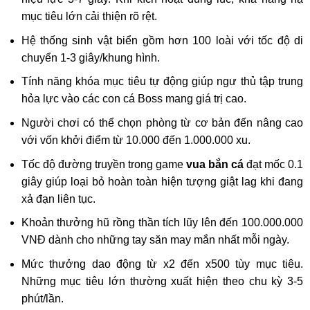
mục tiêu lớn cải thiện rõ rệt.
Hệ thống sinh vật biển gồm hơn 100 loài với tốc độ di
chuyển 1-3 giây/khung hình.
Tính năng khóa mục tiêu tự động giúp ngư thủ tập trung
hỏa lực vào các con cá Boss mang giá trị cao.
Người chơi có thể chọn phòng từ cơ bản đến nâng cao
với vốn khởi điểm từ 10.000 đến 1.000.000 xu.
Tốc độ đường truyền trong game
vua bắn cá
đạt mốc 0.1
giây giúp loại bỏ hoàn toàn hiện tượng giật lag khi đang
xả đạn liên tục.
Khoản thưởng hũ rồng thần tích lũy lên đến 100.000.000
VNĐ dành cho những tay săn may mắn nhất mỗi ngày.
Mức thưởng dao động từ x2 đến x500 tùy mục tiêu.
Những mục tiêu lớn thường xuất hiện theo chu kỳ 3-5
phút/lần.