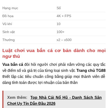
Hạng mục
Số
Đồ họa
4K + FPS
Vũ khí
10
Sinh vật
100+
Thưởng
x2 – x500
Luật chơi vua bắn cá cơ bản dành cho mọi
ngư thủ
Vua bắn cá
đòi hỏi người chơi phải nắm vững các quy tắc
về điểm số và giá trị của từng loại sinh vật.
Trang chủ TG88
thiết lập các tiêu chuẩn công bằng giúp mọi thành viên dễ
dàng tính toán được lợi nhuận của bản thân
Xem thêm:
Top Nhà Cái Nổ Hũ - Danh Sách Sân
Chơi Uy Tín Dẫn Đầu 2026