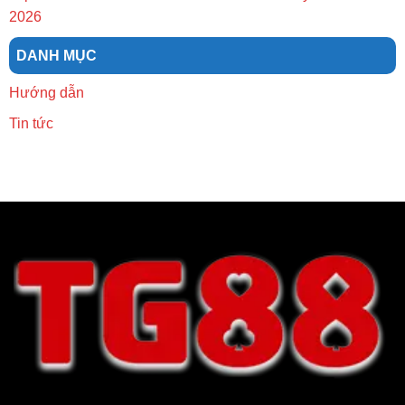
2026
DANH MỤC
Hướng dẫn
Tin tức