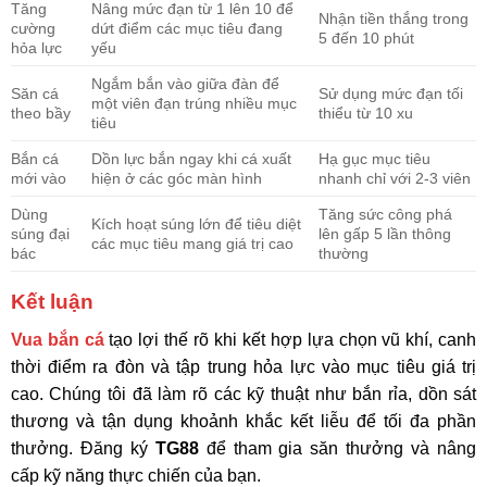
Tăng
Nâng mức đạn từ 1 lên 10 để
Nhận tiền thắng trong
cường
dứt điểm các mục tiêu đang
5 đến 10 phút
hỏa lực
yếu
Ngắm bắn vào giữa đàn để
Săn cá
Sử dụng mức đạn tối
một viên đạn trúng nhiều mục
theo bầy
thiểu từ 10 xu
tiêu
Bắn cá
Dồn lực bắn ngay khi cá xuất
Hạ gục mục tiêu
mới vào
hiện ở các góc màn hình
nhanh chỉ với 2-3 viên
Dùng
Tăng sức công phá
Kích hoạt súng lớn để tiêu diệt
súng đại
lên gấp 5 lần thông
các mục tiêu mang giá trị cao
bác
thường
Kết luận
Vua bắn cá
tạo lợi thế rõ khi kết hợp lựa chọn vũ khí, canh
thời điểm ra đòn và tập trung hỏa lực vào mục tiêu giá trị
cao. Chúng tôi đã làm rõ các kỹ thuật như bắn rỉa, dồn sát
thương và tận dụng khoảnh khắc kết liễu để tối đa phần
thưởng. Đăng ký
TG88
để tham gia săn thưởng và nâng
cấp kỹ năng thực chiến của bạn.