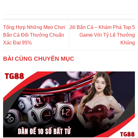
Tổng Hợp Những Mẹo Chơi
Jili Bắn Cá – Khám Phá Top 5
Bắn Cá Đổi Thưởng Chuẩn
Game Với Tỷ Lệ Thưởng
Xác Đạt 95%
Khủng
BÀI CÙNG CHUYÊN MỤC