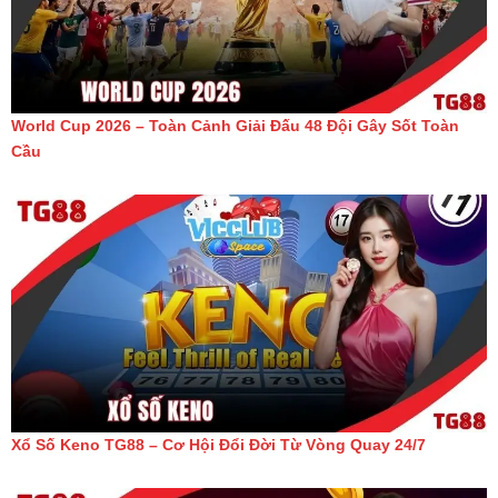
World Cup 2026 – Toàn Cảnh Giải Đấu 48 Đội Gây Sốt Toàn
Cầu
Xổ Số Keno TG88 – Cơ Hội Đổi Đời Từ Vòng Quay 24/7