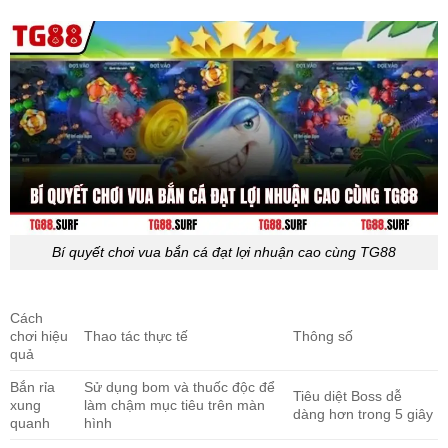
Bí quyết chơi vua bắn cá đạt lợi nhuận cao cùng TG88
Cách
chơi hiệu
Thao tác thực tế
Thông số
quả
Bắn rỉa
Sử dụng bom và thuốc độc để
Tiêu diệt Boss dễ
xung
làm chậm mục tiêu trên màn
dàng hơn trong 5 giây
quanh
hình