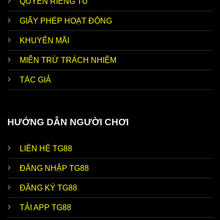
QUYỀN RIÊNG TƯ
GIẤY PHÉP HOẠT ĐỘNG
KHUYẾN MÃI
MIỄN TRỪ TRÁCH NHIỆM
TÁC GIẢ
HƯỚNG DẪN NGƯỜI CHƠI
LIÊN HỆ TG88
ĐĂNG NHẬP TG88
ĐĂNG KÝ TG88
TẢI APP TG88